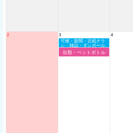
2
3
4
可燃・新聞・古紙チラ
シ・雑誌・ダンボール
缶類・ペットボトル