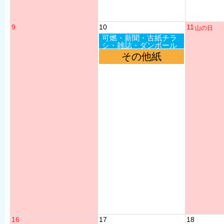
9
10
11
山の日
可燃・新聞・古紙チラ
シ・雑誌・ダンボール
その他紙
16
17
18