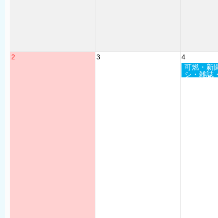
2
3
4
可燃・新
シ・雑誌