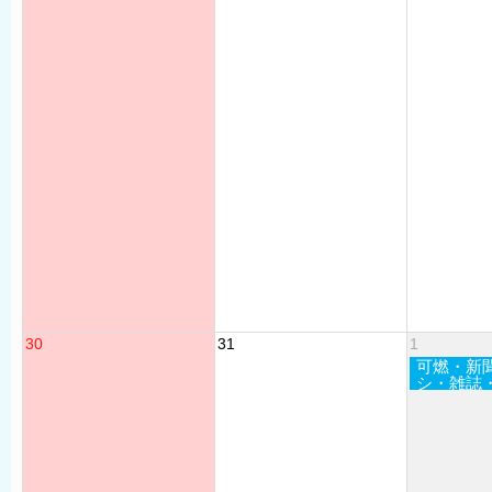
30
31
1
可燃・新
シ・雑誌